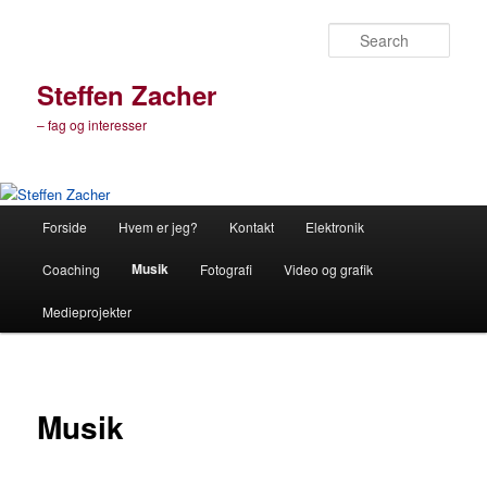
Sear
Steffen Zacher
– fag og interesser
Main
Forside
Hvem er jeg?
Kontakt
Elektronik
Skip
menu
Musik
Coaching
Fotografi
Video og grafik
to
Medieprojekter
primary
content
Musik